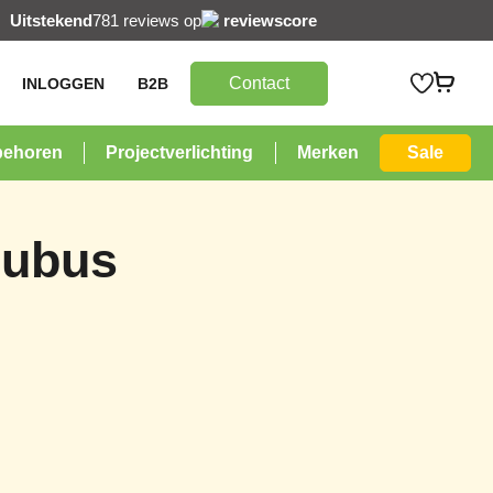
Uitstekend
781 reviews op
reviewscore
Contact
INLOGGEN
B2B
behoren
Projectverlichting
Merken
Sale
Kubus