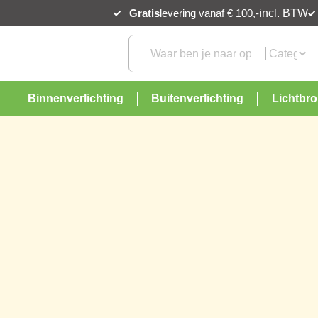
Gratis
levering vanaf € 100,-
incl. BTW
Binnenverlichting
Buitenverlichting
Lichtbr