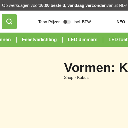
Op werkdagen voor
16:00 besteld, vandaag verzonden
vanuit NL
Toon Prijzen
incl. BTW
INFO
onnen
Feestverlichting
LED dimmers
LED toe
Vormen: 
Shop
›
Kubus