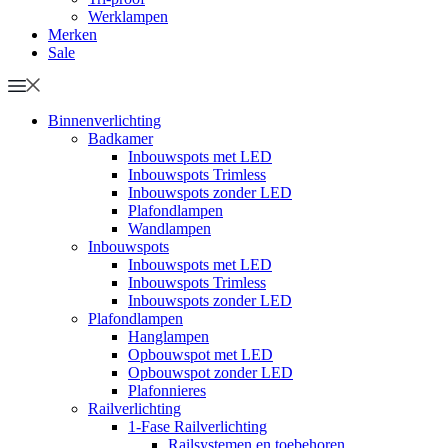
Werklampen
Merken
Sale
Binnenverlichting
Badkamer
Inbouwspots met LED
Inbouwspots Trimless
Inbouwspots zonder LED
Plafondlampen
Wandlampen
Inbouwspots
Inbouwspots met LED
Inbouwspots Trimless
Inbouwspots zonder LED
Plafondlampen
Hanglampen
Opbouwspot met LED
Opbouwspot zonder LED
Plafonnieres
Railverlichting
1-Fase Railverlichting
Railsystemen en toebehoren