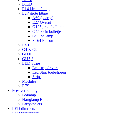
B15D
E14 kleine fitting
E27 grote fitting
A60 (peertje)
E27 Overig
G125 grote bollamp
G45 klein bolletje
G95 bollamp
ST64 Edison
E40
G4 & G9
GU10
GU5,3
LED Strips
Led strip drivers
Led Strip toebehoren
Strips
Modules
R7S
Feestverlichting
Bollamp
Hanglamp Buiten
Partykoelers
LED dimmers