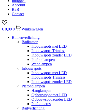
Inloggen
Account
B2B
Contact
€
0,00
0
Winkelwagen
Binnenverlichting
Badkamer
Inbouwspots met LED
Inbouwspots Trimless
Inbouwspots zonder LED
Plafondlampen
Wandlampen
Inbouwspots
Inbouwspots met LED
Inbouwspots Trimless
Inbouwspots zonder LED
Plafondlampen
Hanglampen
Opbouwspot met LED
Opbouwspot zonder LED
Plafonnieres
Railverlichting