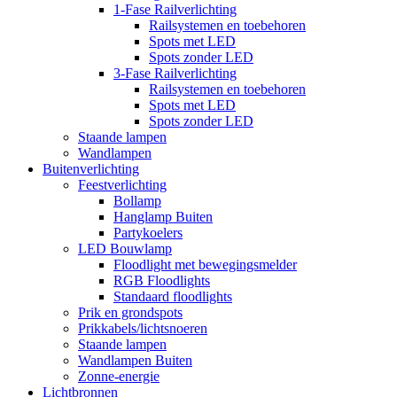
1-Fase Railverlichting
Railsystemen en toebehoren
Spots met LED
Spots zonder LED
3-Fase Railverlichting
Railsystemen en toebehoren
Spots met LED
Spots zonder LED
Staande lampen
Wandlampen
Buitenverlichting
Feestverlichting
Bollamp
Hanglamp Buiten
Partykoelers
LED Bouwlamp
Floodlight met bewegingsmelder
RGB Floodlights
Standaard floodlights
Prik en grondspots
Prikkabels/lichtsnoeren
Staande lampen
Wandlampen Buiten
Zonne-energie
Lichtbronnen