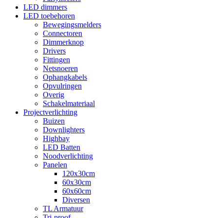
LED dimmers
LED toebehoren
Bewegingsmelders
Connectoren
Dimmerknop
Drivers
Fittingen
Netsnoeren
Ophangkabels
Opvulringen
Overig
Schakelmateriaal
Projectverlichting
Buizen
Downlighters
Highbay
LED Batten
Noodverlichting
Panelen
120x30cm
60x30cm
60x60cm
Diversen
TL Armatuur
Tri-proof