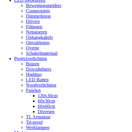
LED toebehoren
Bewegingsmelders
Connectoren
Dimmerknop
Drivers
Fittingen
Netsnoeren
Ophangkabels
Opvulringen
Overig
Schakelmateriaal
Projectverlichting
Buizen
Downlighters
Highbay
LED Batten
Noodverlichting
Panelen
120x30cm
60x30cm
60x60cm
Diversen
TL Armatuur
Tri-proof
Werklampen