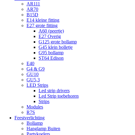
AR111
AR70
B15D
E14 kleine fitting
E27 grote fitting
A60 (peertje)
E27 Overig
G125 grote bollamp
G45 klein bolletje
G95 bollamp
ST64 Edison
E40
G4 & G9
GU10
GU5,3
LED Strips
Led strip drivers
Led Strip toebehoren
Strips
Modules
R7S
Feestverlichting
Bollamp
Hanglamp Buiten
Partykoelers