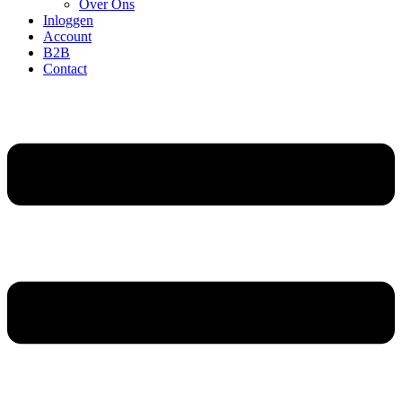
Over Ons
Inloggen
Account
B2B
Contact