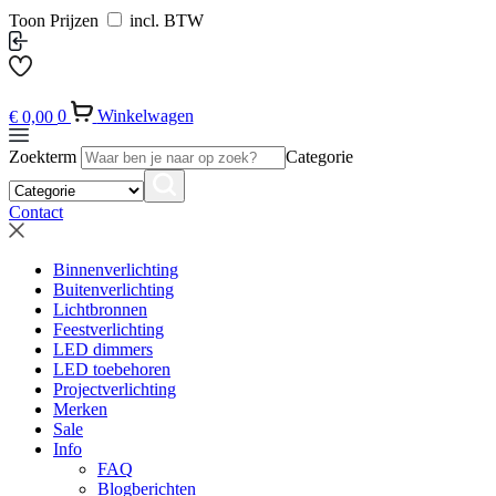
Toon Prijzen
incl. BTW
€
0,00
0
Winkelwagen
Zoekterm
Categorie
Contact
Binnenverlichting
Buitenverlichting
Lichtbronnen
Feestverlichting
LED dimmers
LED toebehoren
Projectverlichting
Merken
Sale
Info
FAQ
Blogberichten