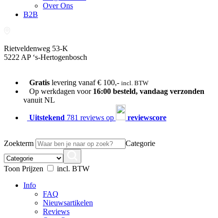
Over Ons
B2B
Rietveldenweg 53-K
5222 AP ‘s-Hertogenbosch
073-689 54 61
Gratis
levering vanaf € 100,-
incl. BTW
Op werkdagen voor
16:00 besteld, vandaag verzonden
vanuit NL
Uitstekend
781 reviews op
reviewscore
Zoekterm
Categorie
Toon Prijzen
incl. BTW
Info
FAQ
Nieuwsartikelen
Reviews