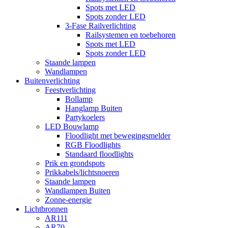
Spots met LED
Spots zonder LED
3-Fase Railverlichting
Railsystemen en toebehoren
Spots met LED
Spots zonder LED
Staande lampen
Wandlampen
Buitenverlichting
Feestverlichting
Bollamp
Hanglamp Buiten
Partykoelers
LED Bouwlamp
Floodlight met bewegingsmelder
RGB Floodlights
Standaard floodlights
Prik en grondspots
Prikkabels/lichtsnoeren
Staande lampen
Wandlampen Buiten
Zonne-energie
Lichtbronnen
AR111
AR70