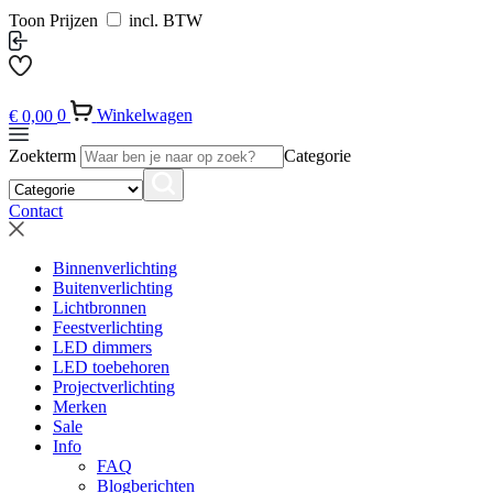
Toon Prijzen
incl. BTW
€
0,00
0
Winkelwagen
Zoekterm
Categorie
Contact
Binnenverlichting
Buitenverlichting
Lichtbronnen
Feestverlichting
LED dimmers
LED toebehoren
Projectverlichting
Merken
Sale
Info
FAQ
Blogberichten