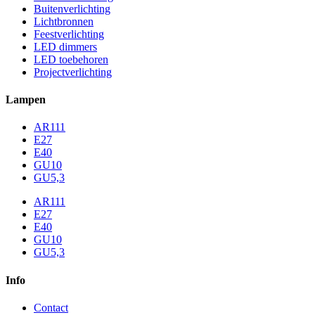
Buitenverlichting
Lichtbronnen
Feestverlichting
LED dimmers
LED toebehoren
Projectverlichting
Lampen
AR111
E27
E40
GU10
GU5,3
AR111
E27
E40
GU10
GU5,3
Info
Contact