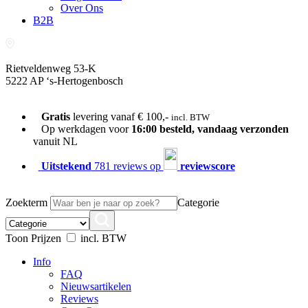
Over Ons
B2B
Rietveldenweg 53-K
5222 AP ‘s-Hertogenbosch
073-689 54 61
Gratis
levering vanaf € 100,-
incl. BTW
Op werkdagen voor
16:00 besteld, vandaag verzonden
vanuit NL
Uitstekend
781 reviews op
reviewscore
Zoekterm
Categorie
Toon Prijzen
incl. BTW
Info
FAQ
Nieuwsartikelen
Reviews