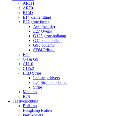
AR111
AR70
B15D
E14 kleine fitting
E27 grote fitting
A60 (peertje)
E27 Overig
G125 grote bollamp
G45 klein bolletje
G95 bollamp
ST64 Edison
E40
G4 & G9
GU10
GU5,3
LED Strips
Led strip drivers
Led Strip toebehoren
Strips
Modules
R7S
Feestverlichting
Bollamp
Hanglamp Buiten
Partykoelers