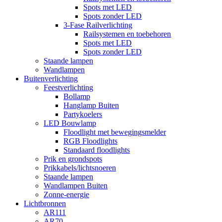
Spots met LED
Spots zonder LED
3-Fase Railverlichting
Railsystemen en toebehoren
Spots met LED
Spots zonder LED
Staande lampen
Wandlampen
Buitenverlichting
Feestverlichting
Bollamp
Hanglamp Buiten
Partykoelers
LED Bouwlamp
Floodlight met bewegingsmelder
RGB Floodlights
Standaard floodlights
Prik en grondspots
Prikkabels/lichtsnoeren
Staande lampen
Wandlampen Buiten
Zonne-energie
Lichtbronnen
AR111
AR70