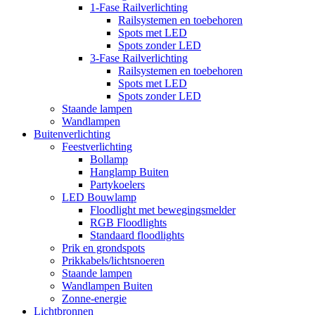
1-Fase Railverlichting
Railsystemen en toebehoren
Spots met LED
Spots zonder LED
3-Fase Railverlichting
Railsystemen en toebehoren
Spots met LED
Spots zonder LED
Staande lampen
Wandlampen
Buitenverlichting
Feestverlichting
Bollamp
Hanglamp Buiten
Partykoelers
LED Bouwlamp
Floodlight met bewegingsmelder
RGB Floodlights
Standaard floodlights
Prik en grondspots
Prikkabels/lichtsnoeren
Staande lampen
Wandlampen Buiten
Zonne-energie
Lichtbronnen