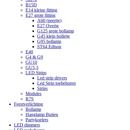
B15D
E14 kleine fitting
E27 grote fitting
A60 (peertje)
E27 Overig
G125 grote bollamp
G45 klein bolletje
G95 bollamp
ST64 Edison
E40
G4 & G9
GU10
GU5,3
LED Strips
Led strip drivers
Led Strip toebehoren
Strips
Modules
R7S
Feestverlichting
Bollamp
Hanglamp Buiten
Partykoelers
LED dimmers