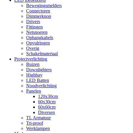
LED toebehoren
Bewegingsmelders
Connectoren
Dimmerknop
Drivers
Fittingen
Netsnoeren
Ophangkabels
Opvulringen
Overig
Schakelmateriaal
Projectverlichting
Buizen
Downlighters
Highbay
LED Batten
Noodverlichting
Panelen
120x30cm
60x30cm
60x60cm
Diversen
TL Armatuur
Tri-proof
Werklampen