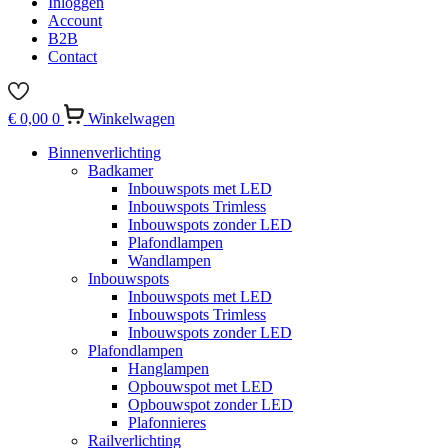
Inloggen
Account
B2B
Contact
€
0,00
0
Winkelwagen
Binnenverlichting
Badkamer
Inbouwspots met LED
Inbouwspots Trimless
Inbouwspots zonder LED
Plafondlampen
Wandlampen
Inbouwspots
Inbouwspots met LED
Inbouwspots Trimless
Inbouwspots zonder LED
Plafondlampen
Hanglampen
Opbouwspot met LED
Opbouwspot zonder LED
Plafonnieres
Railverlichting