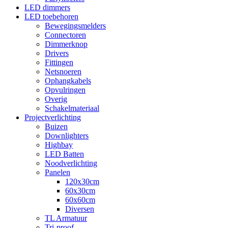
LED dimmers
LED toebehoren
Bewegingsmelders
Connectoren
Dimmerknop
Drivers
Fittingen
Netsnoeren
Ophangkabels
Opvulringen
Overig
Schakelmateriaal
Projectverlichting
Buizen
Downlighters
Highbay
LED Batten
Noodverlichting
Panelen
120x30cm
60x30cm
60x60cm
Diversen
TL Armatuur
Tri-proof