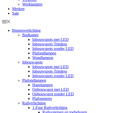
Werklampen
Merken
Sale
Binnenverlichting
Badkamer
Inbouwspots met LED
Inbouwspots Trimless
Inbouwspots zonder LED
Plafondlampen
Wandlampen
Inbouwspots
Inbouwspots met LED
Inbouwspots Trimless
Inbouwspots zonder LED
Plafondlampen
Hanglampen
Opbouwspot met LED
Opbouwspot zonder LED
Plafonnieres
Railverlichting
1-Fase Railverlichting
Railsystemen en toebehoren