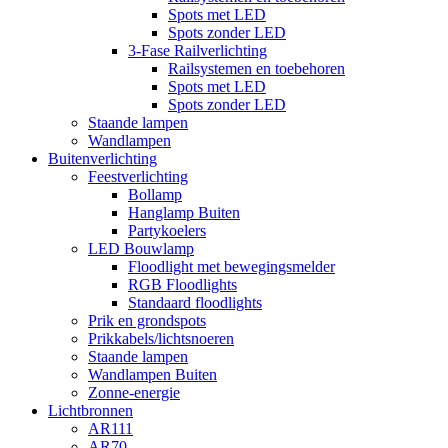
Spots met LED
Spots zonder LED
3-Fase Railverlichting
Railsystemen en toebehoren
Spots met LED
Spots zonder LED
Staande lampen
Wandlampen
Buitenverlichting
Feestverlichting
Bollamp
Hanglamp Buiten
Partykoelers
LED Bouwlamp
Floodlight met bewegingsmelder
RGB Floodlights
Standaard floodlights
Prik en grondspots
Prikkabels/lichtsnoeren
Staande lampen
Wandlampen Buiten
Zonne-energie
Lichtbronnen
AR111
AR70