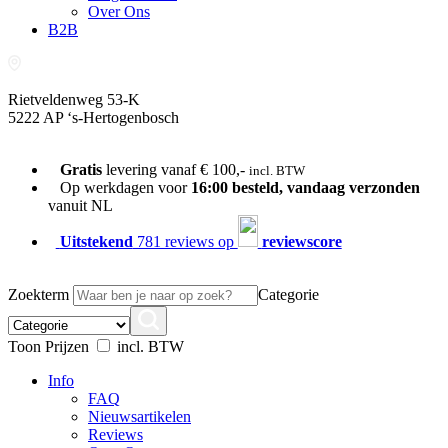
Over Ons
B2B
Rietveldenweg 53-K
5222 AP ‘s-Hertogenbosch
073-689 54 61
Gratis
levering vanaf € 100,-
incl. BTW
Op werkdagen voor
16:00 besteld, vandaag verzonden
vanuit NL
Uitstekend
781 reviews op
reviewscore
Zoekterm
Categorie
Toon Prijzen
incl. BTW
Info
FAQ
Nieuwsartikelen
Reviews