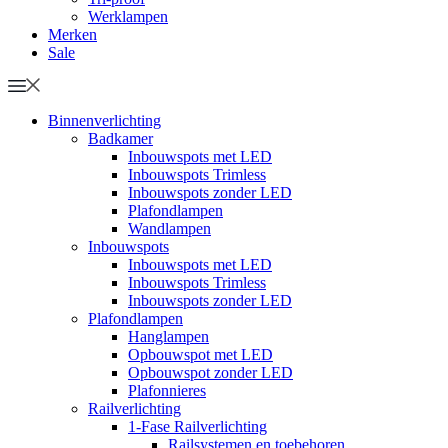
Werklampen
Merken
Sale
Binnenverlichting
Badkamer
Inbouwspots met LED
Inbouwspots Trimless
Inbouwspots zonder LED
Plafondlampen
Wandlampen
Inbouwspots
Inbouwspots met LED
Inbouwspots Trimless
Inbouwspots zonder LED
Plafondlampen
Hanglampen
Opbouwspot met LED
Opbouwspot zonder LED
Plafonnieres
Railverlichting
1-Fase Railverlichting
Railsystemen en toebehoren