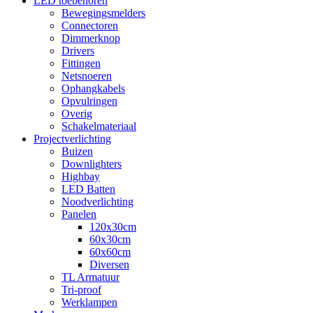
LED toebehoren
Bewegingsmelders
Connectoren
Dimmerknop
Drivers
Fittingen
Netsnoeren
Ophangkabels
Opvulringen
Overig
Schakelmateriaal
Projectverlichting
Buizen
Downlighters
Highbay
LED Batten
Noodverlichting
Panelen
120x30cm
60x30cm
60x60cm
Diversen
TL Armatuur
Tri-proof
Werklampen