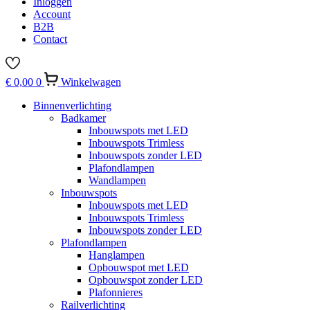
Inloggen
Account
B2B
Contact
€
0,00
0
Winkelwagen
Binnenverlichting
Badkamer
Inbouwspots met LED
Inbouwspots Trimless
Inbouwspots zonder LED
Plafondlampen
Wandlampen
Inbouwspots
Inbouwspots met LED
Inbouwspots Trimless
Inbouwspots zonder LED
Plafondlampen
Hanglampen
Opbouwspot met LED
Opbouwspot zonder LED
Plafonnieres
Railverlichting