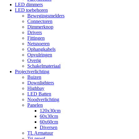
LED dimmers
LED toebehoren
Bewegingsmelders
Connectoren
Dimmerknop
Drivers
Fittingen
Netsnoeren
Ophangkabels
Opvulringen
Overig
Schakelmateriaal
Projectverlichting
Buizen
Downlighters
Highbay
LED Batten
Noodverlichting
Panelen
120x30cm
60x30cm
60x60cm
Diversen
TL Armatuur
Tri-proof