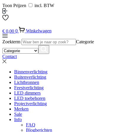
Toon Prijzen
incl. BTW
€
0,00
0
Winkelwagen
Zoekterm
Categorie
Contact
Binnenverlichting
Buitenverlichting
Lichtbronnen
Feestverlichting
LED dimmers
LED toebehoren
Projectverlichting
Merken
Sale
Info
FAQ
Blogberichten