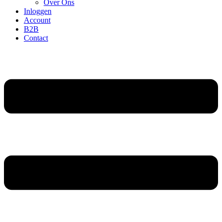
Over Ons
Inloggen
Account
B2B
Contact