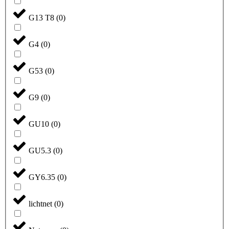
G13 T8
(
0
)
G4
(
0
)
G53
(
0
)
G9
(
0
)
GU10
(
0
)
GU5.3
(
0
)
GY6.35
(
0
)
lichtnet
(
0
)