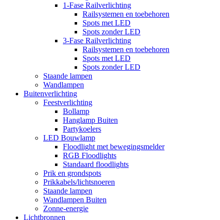
1-Fase Railverlichting
Railsystemen en toebehoren
Spots met LED
Spots zonder LED
3-Fase Railverlichting
Railsystemen en toebehoren
Spots met LED
Spots zonder LED
Staande lampen
Wandlampen
Buitenverlichting
Feestverlichting
Bollamp
Hanglamp Buiten
Partykoelers
LED Bouwlamp
Floodlight met bewegingsmelder
RGB Floodlights
Standaard floodlights
Prik en grondspots
Prikkabels/lichtsnoeren
Staande lampen
Wandlampen Buiten
Zonne-energie
Lichtbronnen