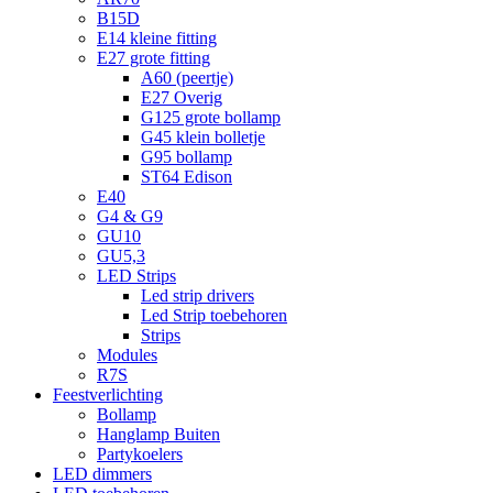
B15D
E14 kleine fitting
E27 grote fitting
A60 (peertje)
E27 Overig
G125 grote bollamp
G45 klein bolletje
G95 bollamp
ST64 Edison
E40
G4 & G9
GU10
GU5,3
LED Strips
Led strip drivers
Led Strip toebehoren
Strips
Modules
R7S
Feestverlichting
Bollamp
Hanglamp Buiten
Partykoelers
LED dimmers