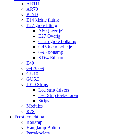
AR111
AR70
B15D
E14 kleine fitting
E27 grote fitting
A60 (peertje)
E27 Overig
G125 grote bollamp
G45 klein bolletje
G95 bollamp
ST64 Edison
E40
G4 & G9
GU10
GU5,3
LED Strips
Led strip drivers
Led Strip toebehoren
Strips
Modules
R7S
Feestverlichting
Bollamp
Hanglamp Buiten
Partykoelers