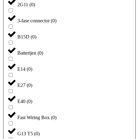
2G11
(
0
)
3-fase connector
(
0
)
B15D
(
0
)
Batterijen
(
0
)
E14
(
0
)
E27
(
0
)
E40
(
0
)
Fast Wiring Box
(
0
)
G13 T5
(
0
)