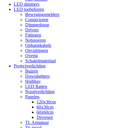
LED dimmers
LED toebehoren
Bewegingsmelders
Connectoren
Dimmerknop
Drivers
Fittingen
Netsnoeren
Ophangkabels
Opvulringen
Overig
Schakelmateriaal
Projectverlichting
Buizen
Downlighters
Highbay
LED Batten
Noodverlichting
Panelen
120x30cm
60x30cm
60x60cm
Diversen
TL Armatuur
Tri-proof