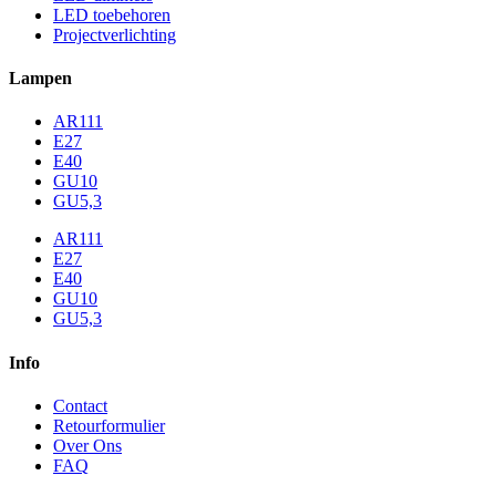
LED toebehoren
Projectverlichting
Lampen
AR111
E27
E40
GU10
GU5,3
AR111
E27
E40
GU10
GU5,3
Info
Contact
Retourformulier
Over Ons
FAQ