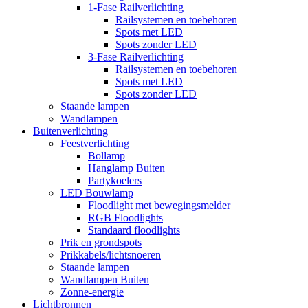
1-Fase Railverlichting
Railsystemen en toebehoren
Spots met LED
Spots zonder LED
3-Fase Railverlichting
Railsystemen en toebehoren
Spots met LED
Spots zonder LED
Staande lampen
Wandlampen
Buitenverlichting
Feestverlichting
Bollamp
Hanglamp Buiten
Partykoelers
LED Bouwlamp
Floodlight met bewegingsmelder
RGB Floodlights
Standaard floodlights
Prik en grondspots
Prikkabels/lichtsnoeren
Staande lampen
Wandlampen Buiten
Zonne-energie
Lichtbronnen