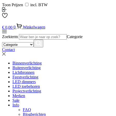
Toon Prijzen
incl. BTW
€
0,00
0
Winkelwagen
Zoekterm
Categorie
Contact
Binnenverlichting
Buitenverlichting
Lichtbronnen
Feestverlichting
LED dimmers
LED toebehoren
Projectverlichting
Merken
Sale
Info
FAQ
Blogberichten