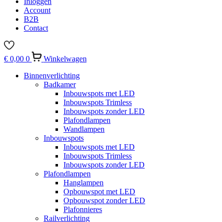
Inloggen
Account
B2B
Contact
€
0,00
0
Winkelwagen
Binnenverlichting
Badkamer
Inbouwspots met LED
Inbouwspots Trimless
Inbouwspots zonder LED
Plafondlampen
Wandlampen
Inbouwspots
Inbouwspots met LED
Inbouwspots Trimless
Inbouwspots zonder LED
Plafondlampen
Hanglampen
Opbouwspot met LED
Opbouwspot zonder LED
Plafonnieres
Railverlichting