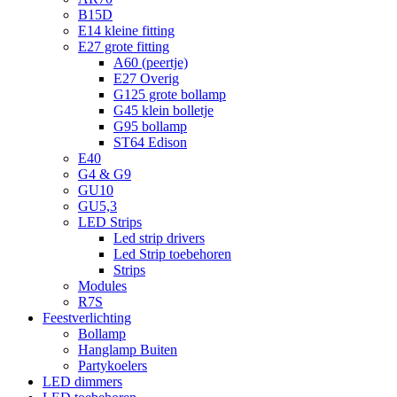
B15D
E14 kleine fitting
E27 grote fitting
A60 (peertje)
E27 Overig
G125 grote bollamp
G45 klein bolletje
G95 bollamp
ST64 Edison
E40
G4 & G9
GU10
GU5,3
LED Strips
Led strip drivers
Led Strip toebehoren
Strips
Modules
R7S
Feestverlichting
Bollamp
Hanglamp Buiten
Partykoelers
LED dimmers