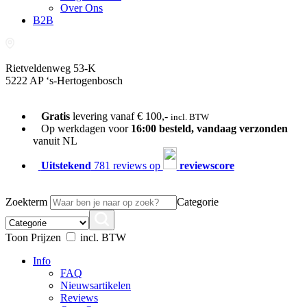
Over Ons
B2B
Rietveldenweg 53-K
5222 AP ‘s-Hertogenbosch
073-689 54 61
Gratis
levering vanaf € 100,-
incl. BTW
Op werkdagen voor
16:00 besteld, vandaag verzonden
vanuit NL
Uitstekend
781 reviews op
reviewscore
Zoekterm
Categorie
Toon Prijzen
incl. BTW
Info
FAQ
Nieuwsartikelen
Reviews