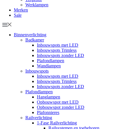
Werklampen
Merken
Sale
Binnenverlichting
Badkamer
Inbouwspots met LED
Inbouwspots Trimless
Inbouwspots zonder LED
Plafondlampen
Wandlampen
Inbouwspots
Inbouwspots met LED
Inbouwspots Trimless
Inbouwspots zonder LED
Plafondlampen
Hanglampen
Opbouwspot met LED
Opbouwspot zonder LED
Plafonnieres
Railverlichting
1-Fase Railverlichting
Railsystemen en toebehoren