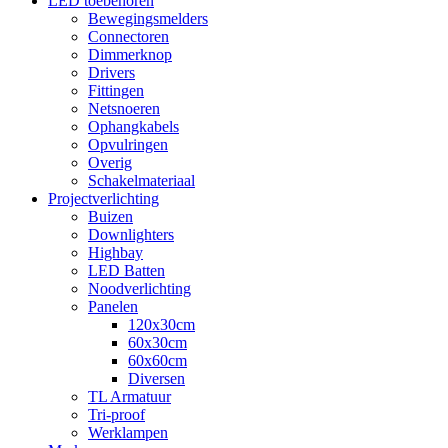
LED toebehoren
Bewegingsmelders
Connectoren
Dimmerknop
Drivers
Fittingen
Netsnoeren
Ophangkabels
Opvulringen
Overig
Schakelmateriaal
Projectverlichting
Buizen
Downlighters
Highbay
LED Batten
Noodverlichting
Panelen
120x30cm
60x30cm
60x60cm
Diversen
TL Armatuur
Tri-proof
Werklampen