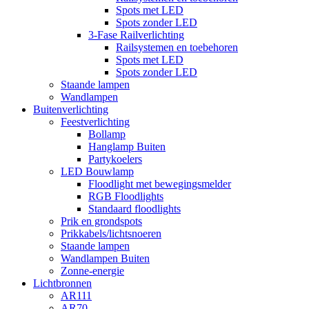
Spots met LED
Spots zonder LED
3-Fase Railverlichting
Railsystemen en toebehoren
Spots met LED
Spots zonder LED
Staande lampen
Wandlampen
Buitenverlichting
Feestverlichting
Bollamp
Hanglamp Buiten
Partykoelers
LED Bouwlamp
Floodlight met bewegingsmelder
RGB Floodlights
Standaard floodlights
Prik en grondspots
Prikkabels/lichtsnoeren
Staande lampen
Wandlampen Buiten
Zonne-energie
Lichtbronnen
AR111
AR70