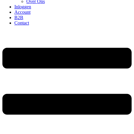
Over Ons
Inloggen
Account
B2B
Contact