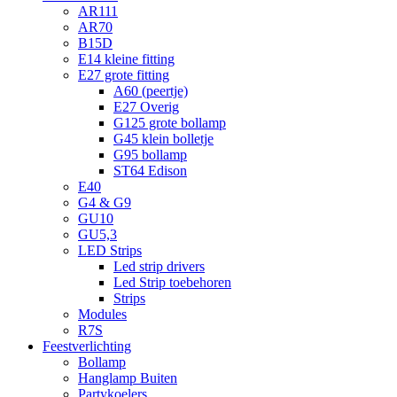
AR111
AR70
B15D
E14 kleine fitting
E27 grote fitting
A60 (peertje)
E27 Overig
G125 grote bollamp
G45 klein bolletje
G95 bollamp
ST64 Edison
E40
G4 & G9
GU10
GU5,3
LED Strips
Led strip drivers
Led Strip toebehoren
Strips
Modules
R7S
Feestverlichting
Bollamp
Hanglamp Buiten
Partykoelers